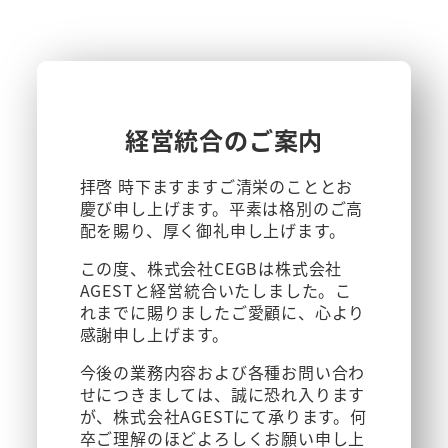
メ
イ
ン
コ
ン
テ
経営統合のご案内
ン
ツ
拝啓 時下ますますご清栄のこととお
へ
慶び申し上げます。平素は格別のご高
移
配を賜り、厚く御礼申し上げます。
動
この度、株式会社CEGBは株式会社
AGESTと経営統合いたしました。こ
れまでに賜りましたご愛顧に、心より
感謝申し上げます。
今後の業務内容および各種お問い合わ
せにつきましては、誠に恐れ入ります
が、株式会社AGESTにて承ります。何
卒ご理解のほどよろしくお願い申し上